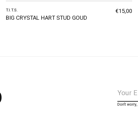
T.I.T.S.
€15,00
BIG CRYSTAL HART STUD GOUD
p
Don’t worry