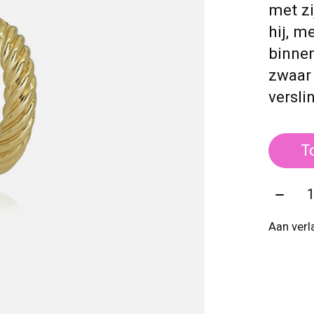
met zi
hij, m
binnen
zwaar 
versli
T
Aantal
Aan verl