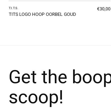
T.I.T.S.
€30,00
TITS LOGO HOOP OORBEL GOUD
Get the boo
scoop!