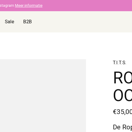
nstagram
Meer informatie
Sale
B2B
T.I.T.S.
RO
O
€35,0
De Rop