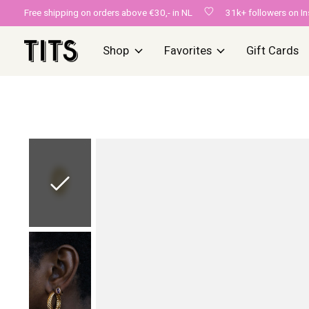
Free shipping on orders above €30,- in NL
31k+ followers on I
Shop
Favorites
Gift Cards
Slideshow Items