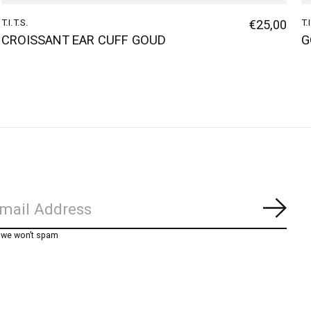
T.I.T.S.
€25,00
T.
CROISSANT EAR CUFF GOUD
G
Abon
, we won’t spam