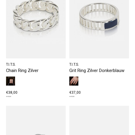
T.I.T.S.
T.I.T.S.
Chain Ring Zilver
Grit Ring Zilver Donkerblauw
€38,00
€37,00
€49,00
€47,50