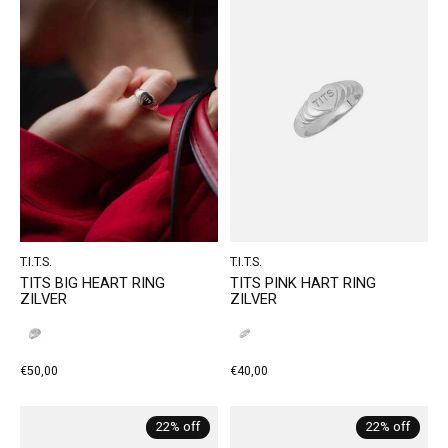
T.I.T.S.
T.I.T.S.
TITS BIG HEART RING
TITS PINK HART RING
ZILVER
ZILVER
€50,00
€40,00
22% off
22% off