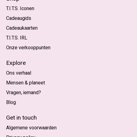
T.I.T.S. Iconen
Cadeaugids
Cadeaukaarten
T.I.T.S. IRL
Onze verkooppunten
Explore
Ons verhaal
Mensen & planeet
Vragen, iemand?
Blog
Nederlands
English (US)
Get in touch
Algemene voorwaarden
EUR