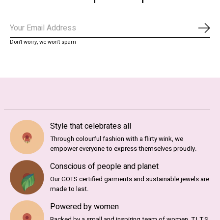
Abo
Don’t worry, we won’t spam
Style that celebrates all
Through colourful fashion with a flirty wink, we
empower everyone to express themselves proudly.
Conscious of people and planet
Our GOTS certified garments and sustainable jewels are
made to last.
Powered by women
Backed by a small and inspiring team of women, T.I.T.S.