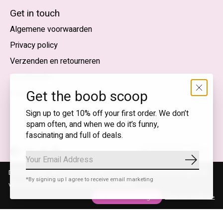
English (US)
Get in touch
Algemene voorwaarden
EUR
Privacy policy
GBP
Verzenden en retourneren
USD
Groothandel
DKK
Get the boob scoop
Contact
NOK
Sign up to get 10% off your first order. We don’t
spam often, and when we do it’s funny,
SEK
fascinating and full of deals.
Nederlands — EUR
Abonnee
RSS-
© Copyright 2026 T.I.T.S. Store | Bewuste mode met een
Door het gebruiken van onze website, ga je akkoord met het gebruik
feed
knipoog
*By signing up I agree to receive email marketing
van cookies om onze website te verbeteren.
Dit bericht verbergen
Meer over cookies »