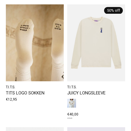
50% off
T.I.T.S.
T.I.T.S.
TITS LOGO SOKKEN
JUICY LONGSLEEVE
€12,95
€40,00
€79,95