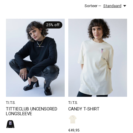
Sorteer —
Standaard
25% off
T.I.T.S.
T.I.T.S.
TITTIECLUB UNCENSORED
CANDY T-SHIRT
LONGSLEEVE
€49,95