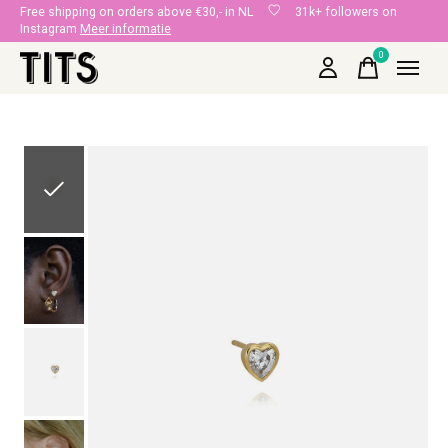
Free shipping on orders above €30,- in NL
31k+ followers on
Instagram
Meer informatie
0
items
Slideshow Items