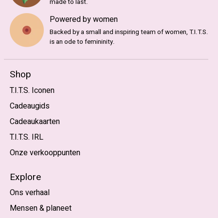
made to last.
Powered by women
Backed by a small and inspiring team of women, T.I.T.S.
is an ode to femininity.
Shop
T.I.T.S. Iconen
Cadeaugids
Cadeaukaarten
T.I.T.S. IRL
Onze verkooppunten
Explore
Ons verhaal
Mensen & planeet