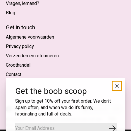
Vragen, iemand?
Blog
Nederlands
English (US)
Get in touch
Algemene voorwaarden
EUR
Privacy policy
GBP
Verzenden en retourneren
USD
Groothandel
DKK
Contact
NOK
Get the boob scoop
SEK
Sign up to get 10% off your first order. We don’t
spam often, and when we do it’s funny,
Nederlands — EUR
fascinating and full of deals.
RSS-
© Copyright 2026 T.I.T.S. Store | Bewuste mode met een
feed
knipoog
Abonnee