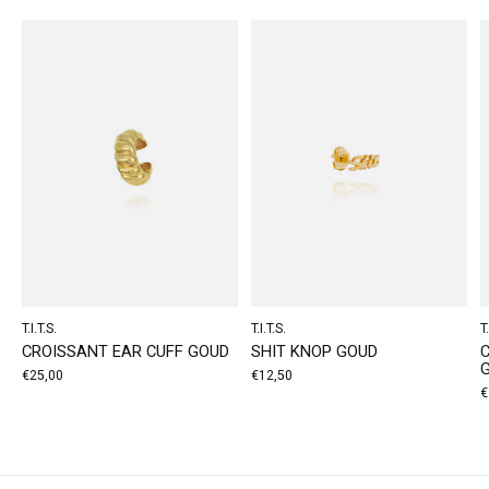
T.I.T.S.
T.I.T.S.
T.
CROISSANT EAR CUFF GOUD
SHIT KNOP GOUD
€25,00
€12,50
€