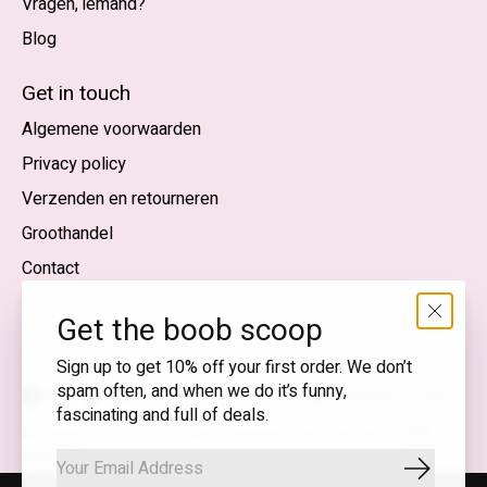
Vragen, iemand?
Blog
Nederlands
English (US)
Get in touch
Algemene voorwaarden
EUR
Privacy policy
GBP
Verzenden en retourneren
USD
Groothandel
DKK
Contact
NOK
Get the boob scoop
SEK
Sign up to get 10% off your first order. We don’t
spam often, and when we do it’s funny,
Nederlands — EUR
fascinating and full of deals.
RSS-
© Copyright 2026 T.I.T.S. Store | Bewuste mode met een
feed
knipoog
Abonnee