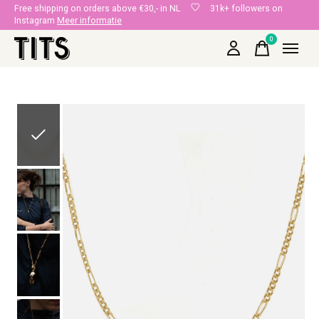
Free shipping on orders above €30,- in NL
31k+ followers on
Instagram
Meer informatie
0
items
Slideshow Items