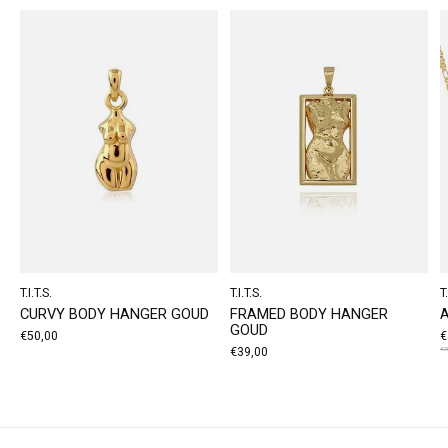
T.I.T.S.
T.I.T.S.
T.
CURVY BODY HANGER GOUD
FRAMED BODY HANGER
GOUD
€50,00
€
€39,00
€7