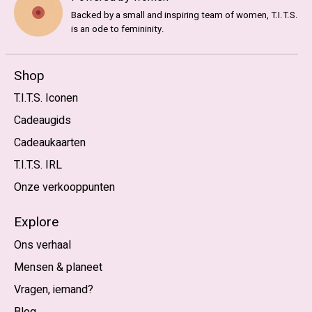
Backed by a small and inspiring team of women, T.I.T.S.
is an ode to femininity.
Shop
T.I.T.S. Iconen
Cadeaugids
Cadeaukaarten
T.I.T.S. IRL
Onze verkooppunten
Explore
Ons verhaal
Mensen & planeet
Vragen, iemand?
Blog