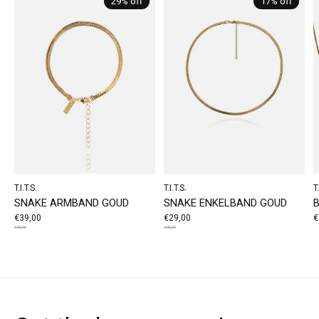
29% off
17% off
T.I.T.S.
T.I.T.S.
T.
SNAKE ARMBAND GOUD
SNAKE ENKELBAND GOUD
€39,00
€29,00
€
€55,00
€35,00