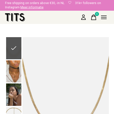
Free shipping on orders above €30,- in NL
31k+ followers on
Instagram
Meer informatie
0
items
Slideshow Items