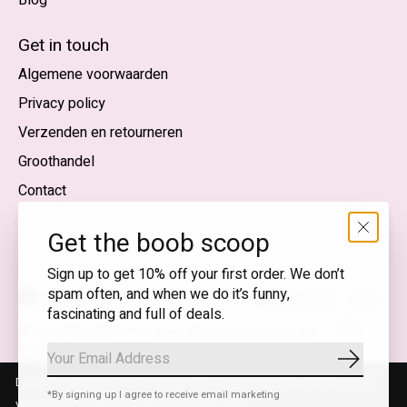
Nederlands
English (US)
Get in touch
Algemene voorwaarden
EUR
Privacy policy
GBP
Verzenden en retourneren
USD
Groothandel
DKK
Contact
NOK
Get the boob scoop
SEK
Sign up to get 10% off your first order. We don’t
spam often, and when we do it’s funny,
Nederlands — EUR
fascinating and full of deals.
RSS-
© Copyright 2026 T.I.T.S. Store | Bewuste mode met een
feed
knipoog
Abonnee
Door het gebruiken van onze website, ga je akkoord met het gebruik
*By signing up I agree to receive email marketing
van cookies om onze website te verbeteren.