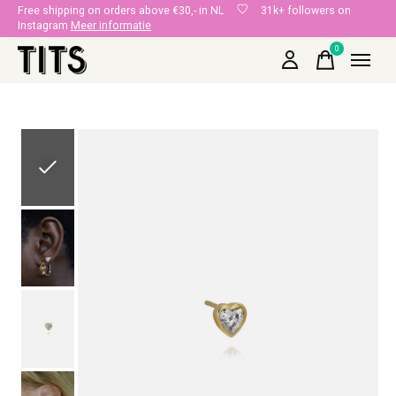
Free shipping on orders above €30,- in NL
31k+ followers on
Instagram
Meer informatie
0
items
Slideshow Items