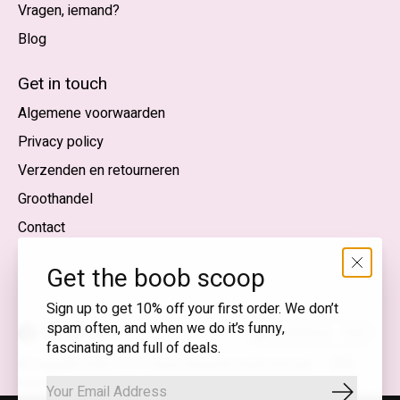
Vragen, iemand?
Blog
Nederlands
English (US)
Get in touch
Algemene voorwaarden
EUR
Privacy policy
GBP
Verzenden en retourneren
USD
Groothandel
DKK
Contact
NOK
Get the boob scoop
SEK
Sign up to get 10% off your first order. We don’t
spam often, and when we do it’s funny,
Nederlands — EUR
fascinating and full of deals.
RSS-
© Copyright 2026 T.I.T.S. Store | Bewuste mode met een
feed
knipoog
Abonnee