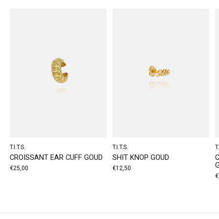
T.I.T.S.
T.I.T.S.
T.
CROISSANT EAR CUFF GOUD
SHIT KNOP GOUD
€25,00
€12,50
€