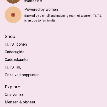
made to last.
Powered by women
Backed by a small and inspiring team of women, T.I.T.S.
is an ode to femininity.
Shop
T.I.T.S. Iconen
Cadeaugids
Cadeaukaarten
T.I.T.S. IRL
Onze verkooppunten
Explore
Ons verhaal
Mensen & planeet