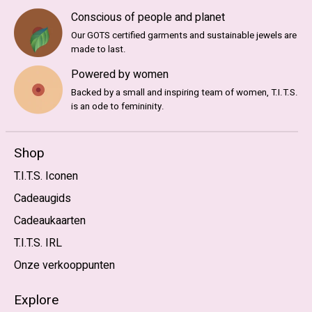
Conscious of people and planet
Our GOTS certified garments and sustainable jewels are
made to last.
Powered by women
Backed by a small and inspiring team of women, T.I.T.S.
is an ode to femininity.
Shop
T.I.T.S. Iconen
Cadeaugids
Cadeaukaarten
T.I.T.S. IRL
Onze verkooppunten
Explore