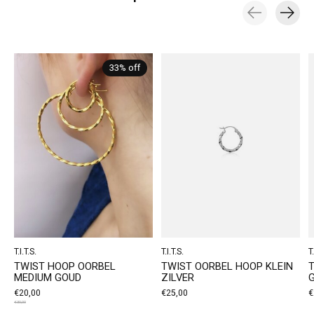
Carousel items
33% off
T.I.T.S.
T.I.T.S.
T.
TWIST HOOP OORBEL
TWIST OORBEL HOOP KLEIN
MEDIUM GOUD
ZILVER
€20,00
€25,00
€
€30,00