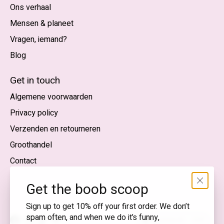
Ons verhaal
Mensen & planeet
Vragen, iemand?
Blog
Nederlands
English (US)
Get in touch
Algemene voorwaarden
EUR
Privacy policy
GBP
Verzenden en retourneren
USD
Groothandel
DKK
Contact
NOK
Get the boob scoop
SEK
Sign up to get 10% off your first order. We don’t
spam often, and when we do it’s funny,
Nederlands — EUR