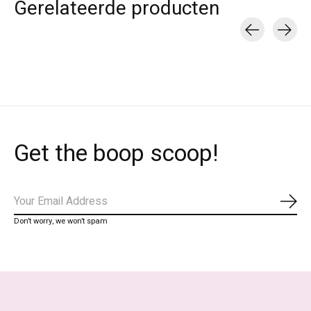
Gerelateerde producten
Carousel items
Get the boop scoop!
Abo
Don’t worry, we won’t spam