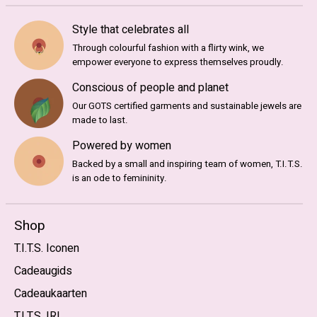
Style that celebrates all
Through colourful fashion with a flirty wink, we
empower everyone to express themselves proudly.
Conscious of people and planet
Our GOTS certified garments and sustainable jewels are
made to last.
Powered by women
Backed by a small and inspiring team of women, T.I.T.S.
is an ode to femininity.
Shop
T.I.T.S. Iconen
Cadeaugids
Cadeaukaarten
T.I.T.S. IRL