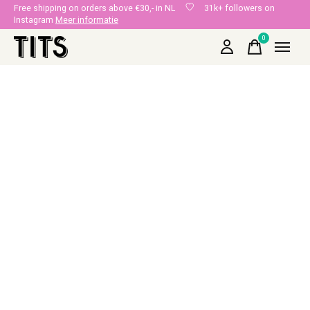
Free shipping on orders above €30,- in NL
31k+ followers on
Instagram
Meer informatie
0
items