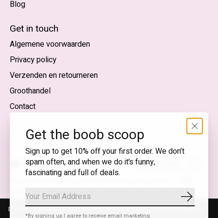
Blog
Nederlands
English (US)
Get in touch
Algemene voorwaarden
EUR
Privacy policy
GBP
Verzenden en retourneren
USD
Groothandel
DKK
Contact
NOK
Get the boob scoop
SEK
Sign up to get 10% off your first order. We don’t
spam often, and when we do it’s funny,
Nederlands — EUR
fascinating and full of deals.
RSS-
© Copyright 2026 T.I.T.S. Store | Bewuste mode met een
feed
knipoog
Abonnee
Door het gebruiken van onze website, ga je akkoord met het gebruik
*By signing up I agree to receive email marketing