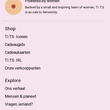
Powered by women
Backed by a small and inspiring team of women, T.I.T.S.
is an ode to femininity.
Shop
T.I.T.S. Iconen
Cadeaugids
Cadeaukaarten
T.I.T.S. IRL
Onze verkooppunten
Explore
Ons verhaal
Mensen & planeet
Vragen, iemand?