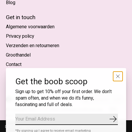
Blog
Nederlands
English (US)
Get in touch
Algemene voorwaarden
EUR
Privacy policy
GBP
Verzenden en retourneren
USD
Groothandel
DKK
Contact
NOK
Get the boob scoop
SEK
Sign up to get 10% off your first order. We don’t
spam often, and when we do it’s funny,
Nederlands — EUR
fascinating and full of deals.
RSS-
© Copyright 2026 T.I.T.S. Store | Bewuste mode met een
feed
knipoog
Abonnee
Door het gebruiken van onze website, ga je akkoord met het gebruik
*By signing up I agree to receive email marketing