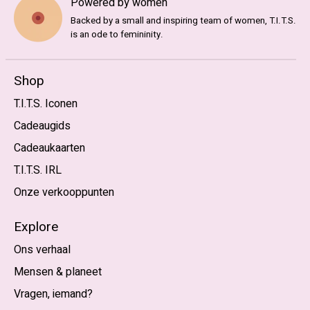
Powered by women
Backed by a small and inspiring team of women, T.I.T.S.
is an ode to femininity.
Shop
T.I.T.S. Iconen
Cadeaugids
Cadeaukaarten
T.I.T.S. IRL
Onze verkooppunten
Explore
Ons verhaal
Mensen & planeet
Vragen, iemand?