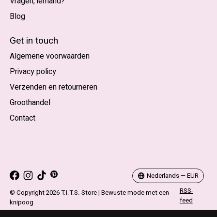
Vragen, iemand?
Blog
Nederlands
English (US)
Get in touch
Algemene voorwaarden
EUR
Privacy policy
GBP
Verzenden en retourneren
USD
Groothandel
DKK
Contact
NOK
SEK
Nederlands — EUR
RSS-
© Copyright 2026 T.I.T.S. Store | Bewuste mode met een
feed
knipoog