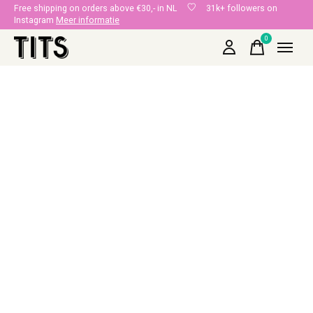
Free shipping on orders above €30,- in NL
31k+ followers on
Instagram
Meer informatie
0
items