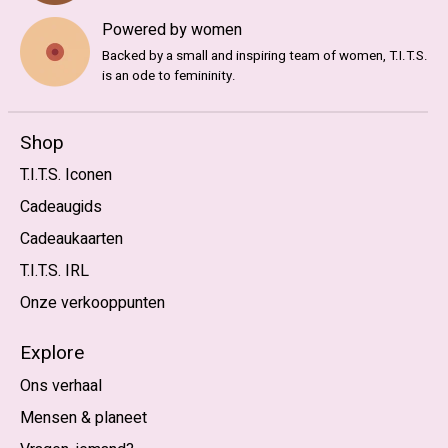
Powered by women
Backed by a small and inspiring team of women, T.I.T.S.
is an ode to femininity.
Shop
T.I.T.S. Iconen
Cadeaugids
Cadeaukaarten
T.I.T.S. IRL
Onze verkooppunten
Explore
Ons verhaal
Mensen & planeet