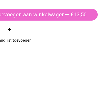
oevoegen aan winkelwagen
— €12,50
:
anglijst toevoegen