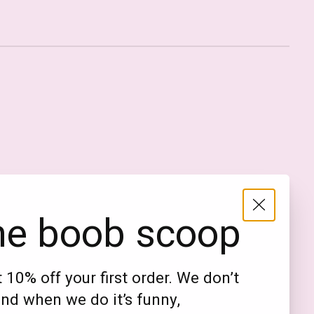
Nederlands
English (US)
EUR
he boob scoop
GBP
USD
 10% off your first order. We don’t
DKK
nd when we do it’s funny,
NOK