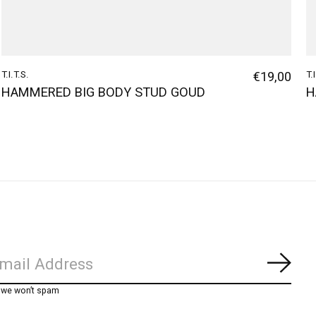
T.I.T.S.
€19,00
T.
HAMMERED BIG BODY STUD GOUD
H
Abon
, we won’t spam