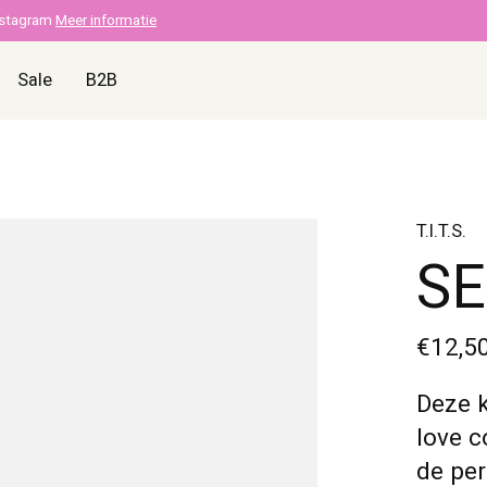
nstagram
Meer informatie
Sale
B2B
T.I.T.S.
SE
€12,5
Deze k
love c
de per