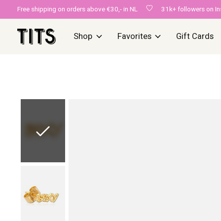
Free shipping on orders above €30,- in NL
31k+ followers on I
Shop
Favorites
Gift Cards
Slideshow Items