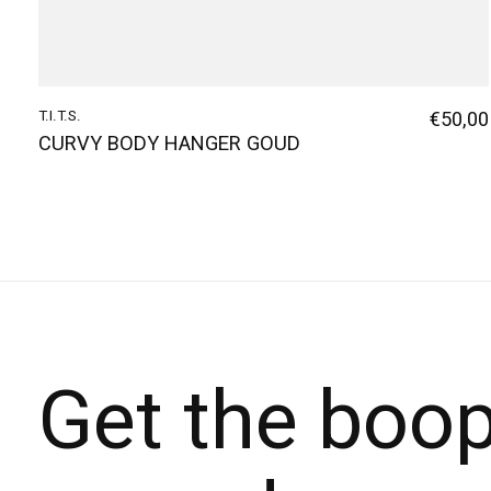
T.I.T.S.
€50,00
CURVY BODY HANGER GOUD
Get the boo