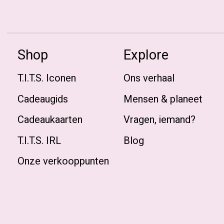
Shop
Explore
T.I.T.S. Iconen
Ons verhaal
Cadeaugids
Mensen & planeet
Cadeaukaarten
Vragen, iemand?
T.I.T.S. IRL
Blog
Onze verkooppunten