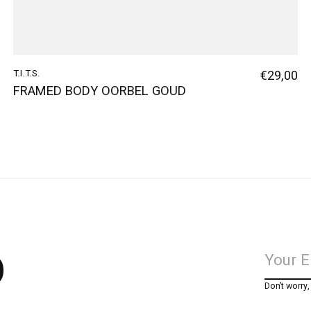
T.I.T.S.
€29,00
FRAMED BODY OORBEL GOUD
p
Don’t worry