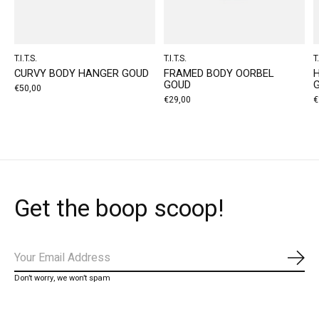
T.I.T.S.
T.I.T.S.
T.
CURVY BODY HANGER GOUD
FRAMED BODY OORBEL
GOUD
€50,00
€29,00
€
Get the boop scoop!
Abo
Don’t worry, we won’t spam