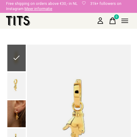
Free shipping on orders above €30,- in NL
31k+ followers on
Instagram
Meer informatie
0
items
Slideshow Items