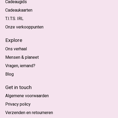
Cadeaugids
Cadeaukaarten
T.I.T.S. IRL
Onze verkooppunten
Explore
Ons verhaal
Mensen & planeet
Vragen, iemand?
Blog
Nederlands
English (US)
Get in touch
Algemene voorwaarden
EUR
Privacy policy
GBP
Verzenden en retourneren
USD