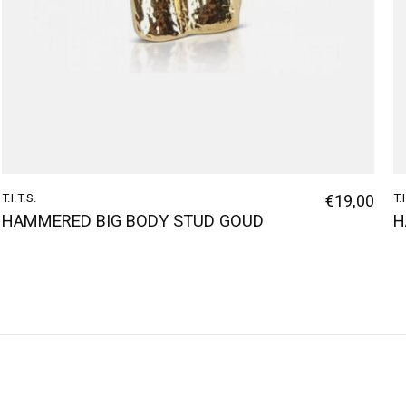
T.I.T.S.
€19,00
T.
HAMMERED BIG BODY STUD GOUD
H