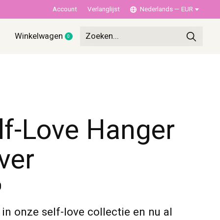
Account
Verlanglijst
Nederlands — EUR
Winkelwagen
0
items
lf-Love Hanger
lver
0
in onze self-love collectie en nu al