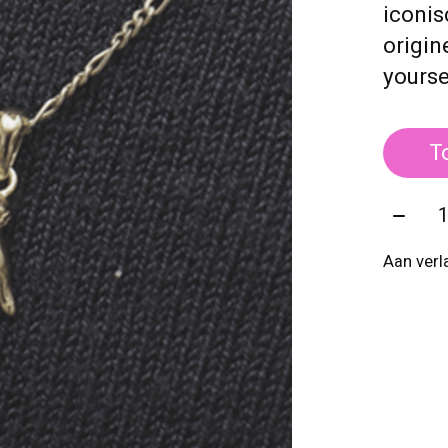
iconis
origin
yourse
T
Aantal
Aan verl