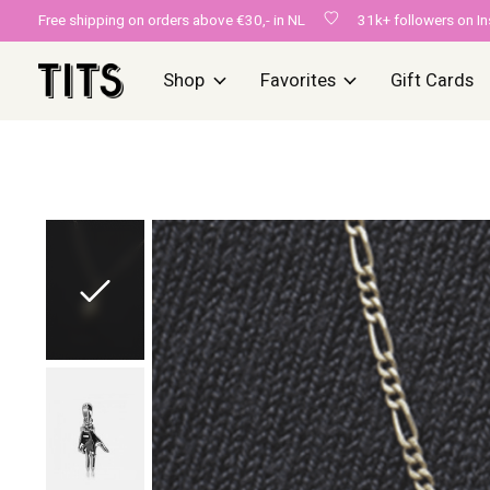
Free shipping on orders above €30,- in NL
31k+ followers on I
Shop
Favorites
Gift Cards
Slideshow Items