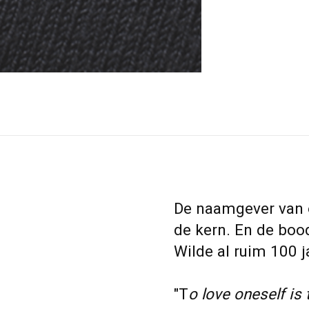
De naamgever van o
de kern. En de boo
Wilde al ruim 100 j
"T
o love oneself is