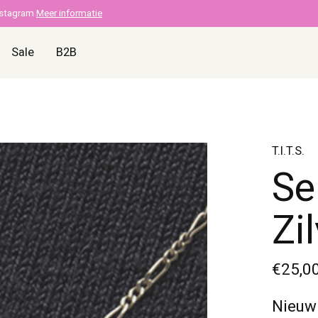
nstagram
Meer informatie
Sale
B2B
T.I.T.S.
Se
Zi
€25,0
Nieuw 