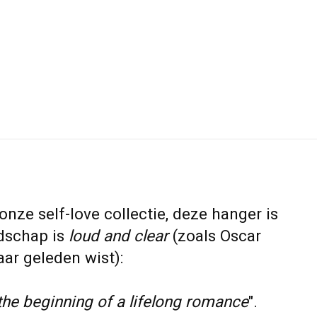
nze self-love collectie, deze hanger is
dschap is
loud and clear
(zoals Oscar
aar geleden wist):
 the beginning of a lifelong romance
".