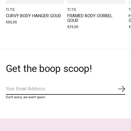
T.I.T.S.
T.I.T.S.
T.
CURVY BODY HANGER GOUD
FRAMED BODY OORBEL
GOUD
€50,00
€29,00
€
Get the boop scoop!
Abo
Don’t worry, we won’t spam