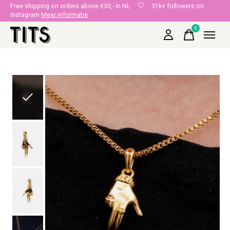
Free shipping on orders above €30,- in NL
31k+ followers on
Instagram
Meer informatie
0
items
Slideshow Items