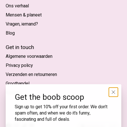
Ons verhaal
Mensen & planeet
Vragen, iemand?
Blog
Nederlands
English (US)
Get in touch
Algemene voorwaarden
EUR
Privacy policy
GBP
Verzenden en retourneren
USD
Groothandel
DKK
Contact
Get the boob scoop
NOK
Sign up to get 10% off your first order. We don’t
spam often, and when we do it’s funny,
SEK
fascinating and full of deals.
Nederlands — EUR