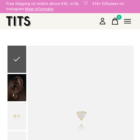
Free shipping on orders above €30,- in NL
31k+ followers on
Instagram
Meer informatie
0
items
Slideshow Items