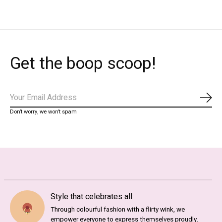
Get the boop scoop!
Abo
Don’t worry, we won’t spam
Style that celebrates all
Through colourful fashion with a flirty wink, we
empower everyone to express themselves proudly.