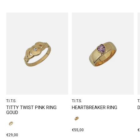
Carousel items
T.I.T.S.
T.I.T.S.
T.
TITTY TWIST PINK RING
HEARTBREAKER RING
D
GOUD
€55,00
€
€29,00