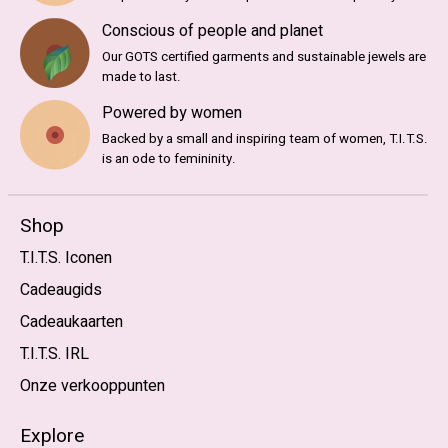
Conscious of people and planet
Our GOTS certified garments and sustainable jewels are
made to last.
Powered by women
Backed by a small and inspiring team of women, T.I.T.S.
is an ode to femininity.
Shop
T.I.T.S. Iconen
Cadeaugids
Cadeaukaarten
T.I.T.S. IRL
Onze verkooppunten
Explore